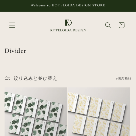
コンテ
Welcome to KOTELOIDA DESIGN STORE
ンツに
進む
カ
ー
ト
コ
Divider
レ
ク
シ
絞り込みと並び替え
7個の商品
ョ
ン
: