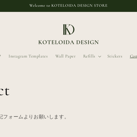
Welcome to KOTELOIDA DESIGN STORE
P
Instagram Templates
Wall Paper
Refills
Stickers
Con
ct
記フォームよりお願いします。