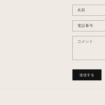
お
名前
問
い
電話番号
合
わ
コメント
せ
フ
ォ
ー
ム
送信する