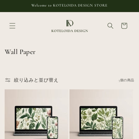
コンテ
Welcome to KOTELOIDA DESIGN STORE
ンツに
進む
カ
ー
ト
コ
Wall Paper
レ
ク
シ
絞り込みと並び替え
3個の商品
ョ
ン
: