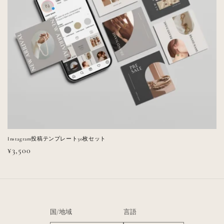
Instagram投稿テンプレート30枚セット
通
¥3,500
常
価
格
国/地域
言語