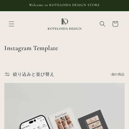
コンテ
Welcome to KOTELOIDA DESIGN STORE
ンツに
進む
カ
ー
ト
コ
Instagram Template
レ
ク
シ
絞り込みと並び替え
1個の商品
ョ
ン
: