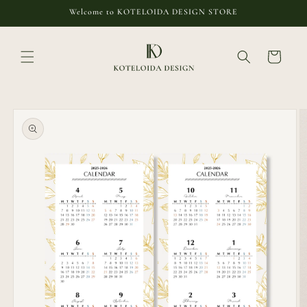
コンテ
Welcome to KOTELOIDA DESIGN STORE
ンツに
進む
カ
ー
ト
商品情
報にス
キップ