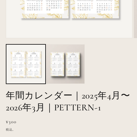
モ
ー
ダ
ル
で
メ
デ
ィ
ア
(1)
(2
年間カレンダー｜2025年4月〜
を
開
2026年3月｜PETTERN-1
く
通
¥300
常
税込。
価