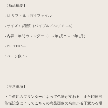
格
【商品概要】
◽️DLリフィル：PDFファイル
◽️サイズ：3種類（バイブル／A5／ミニ6）
◽️内容：年間カレンダー（2025年4月〜2026年3月）
◽️PETTERN-1
◽️ページ数：2
【注意事項】
・ご使用のプリンターによって色味が変わる、また印刷可
能域設定によってこちらの商品画像の余白が若干変わる場