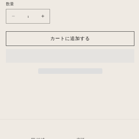
数量
数
量
年
年
間
間
カ
カ
カートに追加する
レ
レ
ン
ン
ダ
ダ
ー
ー
｜
｜
2025
2025
年
年
4
4
月〜
月〜
2026
2026
年
年
3
3
月
月
｜
｜